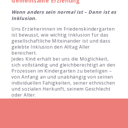
Gemeinsame Erziehung
Wenn anders sein normal ist – Dann ist es
Inklusion.
Uns Erzieherinnen im Friedenskindergarten
ist bewusst, wie wichtig Inklusion für das
gesellschaftliche Miteinander ist und dass
gelebte Inklusion den Alltag Aller
bereichert.
Jedes Kind erhält bei uns die Möglichkeit,
sich vollständig und gleichberechtigt an den
Prozessen im Kindergarten zu beteiligen –
von Anfang an und unabhängig von seinen
individuellen Fähigkeiten, seiner ethnischen
und sozialen Herkunft, seinem Geschlecht
oder Alter.
Wir arbeiten sehr intensiv mit externen
Institutionen, wie der Beratungsstelle
„Frühe Hilfen“, Ärzten, Logopäden,
Ergotherapeuten, Psychologen, Schulen und
anderen Einrichtungen zusammen. Der