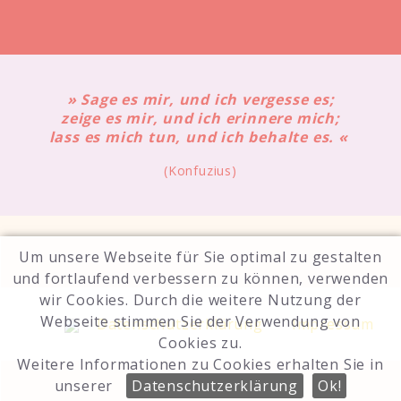
Anpassungsleistungen zu vollbringen. Wir
geben den Kindern Zeit und Raum, ihre
Lern- und Entwicklungsprozesse im eigenen
Tempo zu vollziehen und spenden ihnen
Mut und Anregungen für ihren jeweils
nächsten Schritt.
» Sage es mir, und ich vergesse es;
zeige es mir, und ich erinnere mich;
lass es mich tun, und ich behalte es. «
Eingewöhnung
(Konfuzius)
Die Aufnahme in den Kindergarten ist ein
großer Schritt für die Kinder und Eltern.
Diese Phase ist prägend für das weitere
Leben eines jeden Kindes und muss aus
Um unsere Webseite für Sie optimal zu gestalten
diesem Grunde behutsam und positiv
gestaltet werden.
und fortlaufend verbessern zu können, verwenden
wir Cookies. Durch die weitere Nutzung der
Da jedes Kind individuell ist und damit auch
Webseite stimmen Sie der Verwendung von
Datenschutzerklärung
Impressum
ganz verschieden diesen neuen Abschnitt
Cookies zu.
bewältigt, ist es wichtig, die
Weitere Informationen zu Cookies erhalten Sie in
Eingewöhnungsphase individuell auf das
einzelne Kind abzustimmen und zu
unserer
Datenschutzerklärung
Ok!